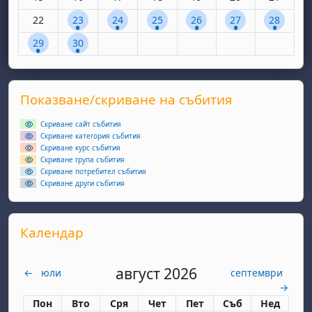
Няма събития, понеделник, 22 септември
1 събитие, вторник, 23 септември
1 събитие, сряда, 24 септември
1 събитие, четвъртък, 25 септем
1 събитие, петък, 26 сеп
1 събитие, събота
1 събитие
22
23
24
25
26
27
28
1 събитие, понеделник, 29 септември
1 събитие, вторник, 30 септември
29
30
Supplementary blocks
Прескочи Показване/скриване на събития
Показване/скриване на събития
Скриване сайт събития
Скриване категория събития
Скриване курс събития
Скриване група събития
Скриване потребител събития
Скриване други събития
Прескочи Календар
Календар
август 2026
←
юли
септември
→
Понеделник
вторник
сряда
четвъртък
петък
събота
неделя
Пон
Вто
Сря
Чет
Пет
Съб
Нед