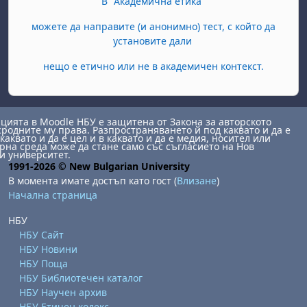
В "Академична етика"
можете да направите (и анонимно) тест, с който да
установите дали
нещо е етично или не в академичен контекст.
ията в Moodle НБУ е защитена от Закона за авторското
сродните му права. Разпространяването й под каквато и да е
каквато и да е цел и в каквато и да е медия, носител или
на среда може да стане само със съгласието на Нов
и университет.
1991-2026 © New Bulgarian University
В момента имате достъп като гост (
Влизане
)
Начална страница
НБУ
НБУ Сайт
НБУ Новини
НБУ Поща
НБУ Библиотечен каталог
НБУ Научен архив
НБУ Етичен кодекс