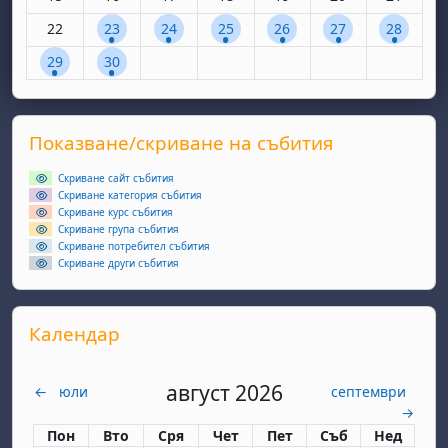
Няма събития, понеделник, 22 септември
1 събитие, вторник, 23 септември
1 събитие, сряда, 24 септември
1 събитие, четвъртък, 25 септем
1 събитие, петък, 26 сеп
1 събитие, събота
1 събитие
22
23
24
25
26
27
28
1 събитие, понеделник, 29 септември
1 събитие, вторник, 30 септември
29
30
Supplementary blocks
Прескочи Показване/скриване на събития
Показване/скриване на събития
Скриване сайт събития
Скриване категория събития
Скриване курс събития
Скриване група събития
Скриване потребител събития
Скриване други събития
Прескочи Календар
Календар
август 2026
←
юли
септември
→
Понеделник
вторник
сряда
четвъртък
петък
събота
неделя
Пон
Вто
Сря
Чет
Пет
Съб
Нед