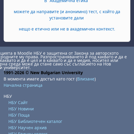
В "Академична етика"
можете да направите (и анонимно) тест, с който да
установите дали
нещо е етично или не в академичен контекст.
ията в Moodle НБУ е защитена от Закона за авторското
сродните му права. Разпространяването й под каквато и да е
каквато и да е цел и в каквато и да е медия, носител или
на среда може да стане само със съгласието на Нов
и университет.
1991-2026 © New Bulgarian University
В момента имате достъп като гост (
Влизане
)
Начална страница
НБУ
НБУ Сайт
НБУ Новини
НБУ Поща
НБУ Библиотечен каталог
НБУ Научен архив
НБУ Етичен кодекс