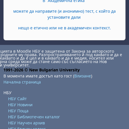
В "Академична етика"
можете да направите (и анонимно) тест, с който да
установите дали
нещо е етично или не в академичен контекст.
ията в Moodle НБУ е защитена от Закона за авторското
сродните му права. Разпространяването й под каквато и да е
каквато и да е цел и в каквато и да е медия, носител или
на среда може да стане само със съгласието на Нов
и университет.
1991-2026 © New Bulgarian University
В момента имате достъп като гост (
Влизане
)
Начална страница
НБУ
НБУ Сайт
НБУ Новини
НБУ Поща
НБУ Библиотечен каталог
НБУ Научен архив
НБУ Етичен кодекс