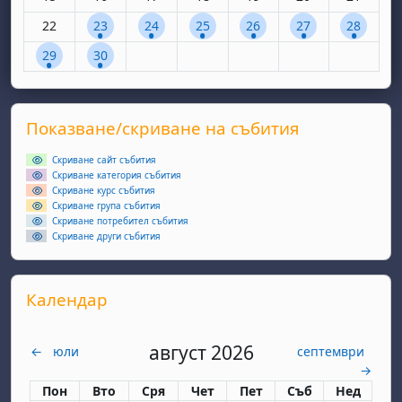
Няма събития, понеделник, 22 септември
1 събитие, вторник, 23 септември
1 събитие, сряда, 24 септември
1 събитие, четвъртък, 25 септем
1 събитие, петък, 26 сеп
1 събитие, събота
1 събитие
22
23
24
25
26
27
28
1 събитие, понеделник, 29 септември
1 събитие, вторник, 30 септември
29
30
Supplementary blocks
Прескочи Показване/скриване на събития
Показване/скриване на събития
Скриване сайт събития
Скриване категория събития
Скриване курс събития
Скриване група събития
Скриване потребител събития
Скриване други събития
Прескочи Календар
Календар
август 2026
←
юли
септември
→
Понеделник
вторник
сряда
четвъртък
петък
събота
неделя
Пон
Вто
Сря
Чет
Пет
Съб
Нед