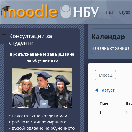
Прескочи на основнот
НБУ
Студе
Блокове
Прескочи Консултации за студенти
Консултации за
Календар
Страничен панел
студенти
Начална страница
продължаване и завършване
на обучението
Месец
◀︎
август
Понеделник
вт
Пон
Вт
Няма събития, по
Няма
1
2
•
недостатъчно кредити или
проблеми с дипломирането
•
възобновяване на обучението