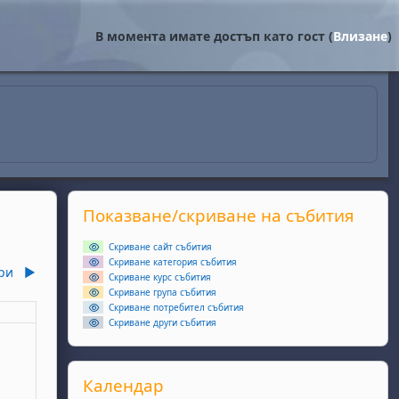
В момента имате достъп като гост (
Влизане
)
Supplementary blocks
Прескочи Показване/скриване на събития
Показване/скриване на събития
Скриване сайт събития
Скриване категория събития
ри
▶︎
Скриване курс събития
Скриване група събития
Скриване потребител събития
еля
Скриване други събития
ври
ота, 6 септември
събития, неделя, 7 септември
Прескочи Календар
Календар