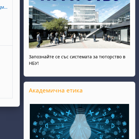
на студентите
Запознайте се със системата за тюторство в
НБУ!
Прескочи Академична етика
Академична етика