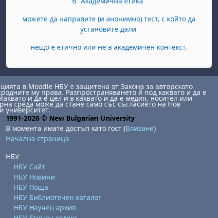
В "Академична етика"
можете да направите (и анонимно) тест, с който да
установите дали
нещо е етично или не в академичен контекст.
ията в Moodle НБУ е защитена от Закона за авторското
сродните му права. Разпространяването й под каквато и да е
каквато и да е цел и в каквато и да е медия, носител или
на среда може да стане само със съгласието на Нов
и университет.
1991-2026 © New Bulgarian University
В момента имате достъп като гост (
Влизане
)
Начална страница
НБУ
НБУ Сайт
НБУ Новини
НБУ Поща
НБУ Библиотечен каталог
НБУ Научен архив
НБУ Етичен кодекс