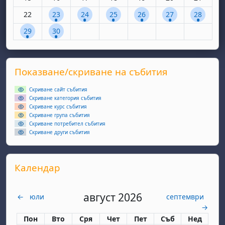
Няма събития, понеделник, 22 септември
1 събитие, вторник, 23 септември
1 събитие, сряда, 24 септември
1 събитие, четвъртък, 25 септем
1 събитие, петък, 26 сеп
1 събитие, събота
1 събитие
22
23
24
25
26
27
28
1 събитие, понеделник, 29 септември
1 събитие, вторник, 30 септември
29
30
Supplementary blocks
Прескочи Показване/скриване на събития
Показване/скриване на събития
Скриване сайт събития
Скриване категория събития
Скриване курс събития
Скриване група събития
Скриване потребител събития
Скриване други събития
Прескочи Календар
Календар
август 2026
←
юли
септември
→
Понеделник
вторник
сряда
четвъртък
петък
събота
неделя
Пон
Вто
Сря
Чет
Пет
Съб
Нед