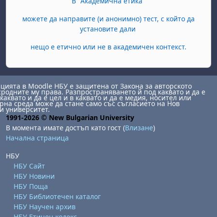
В "Академична етика"
можете да направите (и анонимно) тест, с който да
установите дали
нещо е етично или не в академичен контекст.
ията в Moodle НБУ е защитена от Закона за авторското
сродните му права. Разпространяването й под каквато и да е
каквато и да е цел и в каквато и да е медия, носител или
на среда може да стане само със съгласието на Нов
и университет.
1991-2026 © New Bulgarian University
В момента имате достъп като гост (
Влизане
)
Начална страница
НБУ
НБУ Сайт
НБУ Новини
НБУ Поща
НБУ Библиотечен каталог
НБУ Научен архив
НБУ Етичен кодекс