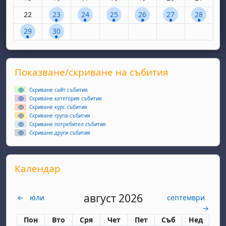
Няма събития, понеделник, 22 септември
1 събитие, вторник, 23 септември
1 събитие, сряда, 24 септември
1 събитие, четвъртък, 25 септем
1 събитие, петък, 26 сеп
1 събитие, събота
1 събитие
22
23
24
25
26
27
28
1 събитие, понеделник, 29 септември
1 събитие, вторник, 30 септември
29
30
Supplementary blocks
Прескочи Показване/скриване на събития
Показване/скриване на събития
Скриване сайт събития
Скриване категория събития
Скриване курс събития
Скриване група събития
Скриване потребител събития
Скриване други събития
Прескочи Календар
Календар
август 2026
←
юли
септември
→
Понеделник
вторник
сряда
четвъртък
петък
събота
неделя
Пон
Вто
Сря
Чет
Пет
Съб
Нед