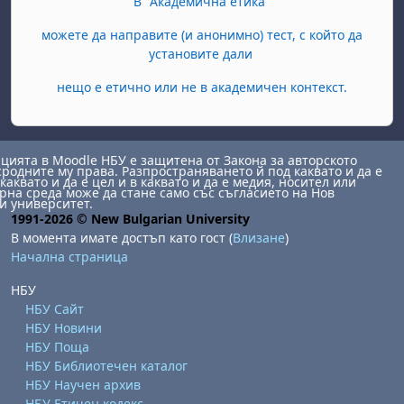
В "Академична етика"
можете да направите (и анонимно) тест, с който да
установите дали
нещо е етично или не в академичен контекст.
ията в Moodle НБУ е защитена от Закона за авторското
сродните му права. Разпространяването й под каквато и да е
каквато и да е цел и в каквато и да е медия, носител или
на среда може да стане само със съгласието на Нов
и университет.
1991-2026 © New Bulgarian University
В момента имате достъп като гост (
Влизане
)
Начална страница
НБУ
НБУ Сайт
НБУ Новини
НБУ Поща
НБУ Библиотечен каталог
НБУ Научен архив
НБУ Етичен кодекс