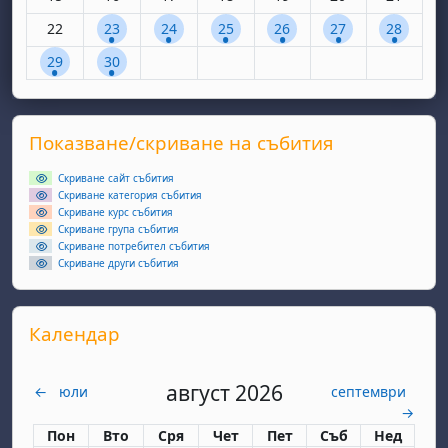
Няма събития, понеделник, 22 септември
1 събитие, вторник, 23 септември
1 събитие, сряда, 24 септември
1 събитие, четвъртък, 25 септем
1 събитие, петък, 26 сеп
1 събитие, събота
1 събитие
22
23
24
25
26
27
28
1 събитие, понеделник, 29 септември
1 събитие, вторник, 30 септември
29
30
Supplementary blocks
Прескочи Показване/скриване на събития
Показване/скриване на събития
Скриване сайт събития
Скриване категория събития
Скриване курс събития
Скриване група събития
Скриване потребител събития
Скриване други събития
Прескочи Календар
Календар
август 2026
←
юли
септември
→
Понеделник
вторник
сряда
четвъртък
петък
събота
неделя
Пон
Вто
Сря
Чет
Пет
Съб
Нед