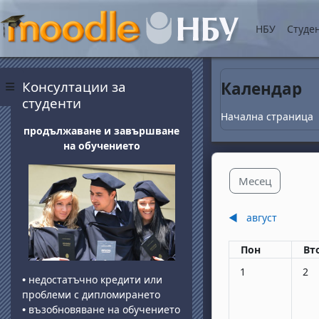
Прескочи на основнот
НБУ
Студе
Блокове
Прескочи Консултации за студенти
Консултации за
Календар
Страничен панел
студенти
Начална страница
продължаване и завършване
на обучението
Месец
◀︎
август
Понеделник
вт
Пон
Вт
Няма събития, по
Няма
1
2
•
недостатъчно кредити или
проблеми с дипломирането
•
възобновяване на обучението