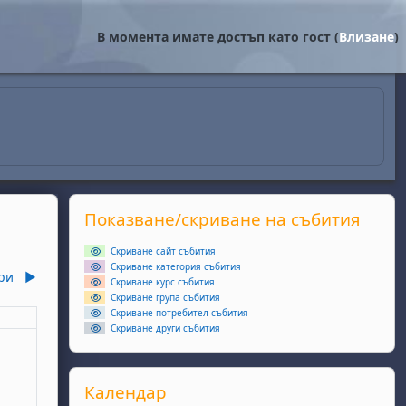
В момента имате достъп като гост (
Влизане
)
Supplementary blocks
Прескочи Показване/скриване на събития
Показване/скриване на събития
Скриване сайт събития
Скриване категория събития
ри
▶︎
Скриване курс събития
Скриване група събития
Скриване потребител събития
еля
Скриване други събития
ври
ота, 6 септември
събития, неделя, 7 септември
Прескочи Календар
Календар