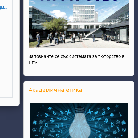
на студентите
Запознайте се със системата за тюторство в
НБУ!
Прескочи Академична етика
Академична етика