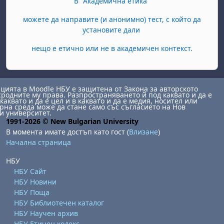
В "Академична етика"
можете да направите (и анонимно) тест, с който да
установите дали
нещо е етично или не в академичен контекст.
ията в Moodle НБУ е защитена от Закона за авторското
сродните му права. Разпространяването й под каквато и да е
каквато и да е цел и в каквато и да е медия, носител или
на среда може да стане само със съгласието на Нов
и университет.
1991-2026 © New Bulgarian University
В момента имате достъп като гост (
Влизане
)
Начална страница
НБУ
НБУ Сайт
НБУ Новини
НБУ Поща
НБУ Библиотечен каталог
НБУ Научен архив
НБУ Етичен кодекс