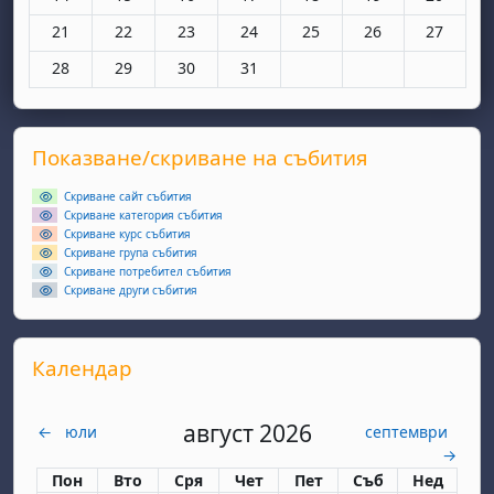
Няма събития, понеделник, 21 юли
Няма събития, вторник, 22 юли
Няма събития, сряда, 23 юли
Няма събития, четвъртък, 24 юли
Няма събития, петък, 25 
Няма събития, съ
Няма съби
21
22
23
24
25
26
27
Няма събития, понеделник, 28 юли
Няма събития, вторник, 29 юли
Няма събития, сряда, 30 юли
Няма събития, четвъртък, 31 юли
28
29
30
31
Supplementary blocks
Прескочи Показване/скриване на събития
Показване/скриване на събития
Скриване сайт събития
Скриване категория събития
Скриване курс събития
Скриване група събития
Скриване потребител събития
Скриване други събития
Прескочи Календар
Календар
август 2026
←
юли
септември
→
Понеделник
вторник
сряда
четвъртък
петък
събота
неделя
Пон
Вто
Сря
Чет
Пет
Съб
Нед