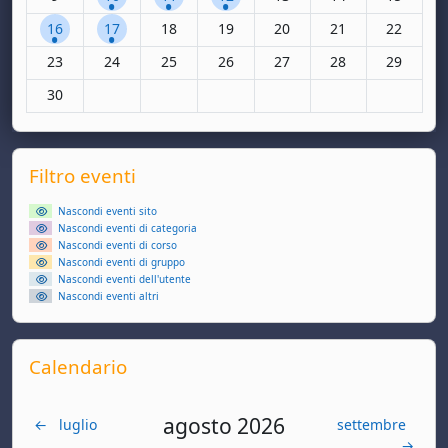
1 evento, lunedì 16 giugno
1 evento, martedì 17 giugno
Nessun evento, mercoledì 18 giugno
Nessun evento, giovedì 19 giugno
Nessun evento, venerdì 20
Nessun evento, sa
Nessun ev
16
17
18
19
20
21
22
Nessun evento, lunedì 23 giugno
Nessun evento, martedì 24 giugno
Nessun evento, mercoledì 25 giugno
Nessun evento, giovedì 26 giugno
Nessun evento, venerdì 27
Nessun evento, sa
Nessun ev
23
24
25
26
27
28
29
Nessun evento, lunedì 30 giugno
30
Supplementary blocks
Salta Filtro eventi
Filtro eventi
Nascondi eventi sito
Nascondi eventi di categoria
Nascondi eventi di corso
Nascondi eventi di gruppo
Nascondi eventi dell'utente
Nascondi eventi altri
Salta Calendario
Calendario
agosto 2026
←
luglio
settembre
→