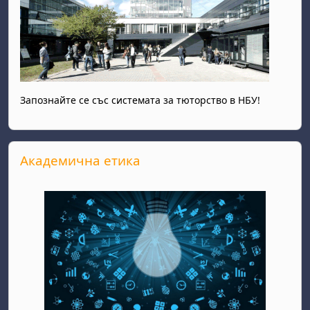
Запознайте се със системата за тюторство в НБУ!
Salta Академична етика
Академична етика