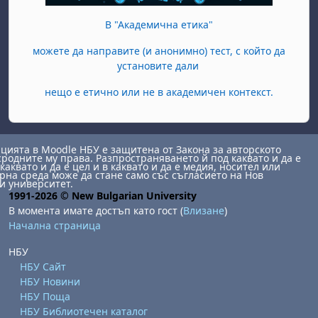
В "Академична етика"
можете да направите (и анонимно) тест, с който да
установите дали
нещо е етично или не в академичен контекст.
ията в Moodle НБУ е защитена от Закона за авторското
сродните му права. Разпространяването й под каквато и да е
каквато и да е цел и в каквато и да е медия, носител или
на среда може да стане само със съгласието на Нов
и университет.
1991-2026 © New Bulgarian University
В момента имате достъп като гост (
Влизане
)
Начална страница
НБУ
НБУ Сайт
НБУ Новини
НБУ Поща
НБУ Библиотечен каталог