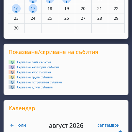
1 събитие, понеделник, 16 юни
1 събитие, вторник, 17 юни
Няма събития, сряда, 18 юни
Няма събития, четвъртък, 19 юн
Няма събития, петък, 20
Няма събития, съ
Няма съби
16
17
18
19
20
21
22
Няма събития, понеделник, 23 юни
Няма събития, вторник, 24 юни
Няма събития, сряда, 25 юни
Няма събития, четвъртък, 26 юн
Няма събития, петък, 27
Няма събития, съ
Няма съби
23
24
25
26
27
28
29
Няма събития, понеделник, 30 юни
30
Supplementary blocks
Прескочи Показване/скриване на събития
Показване/скриване на събития
Скриване сайт събития
Скриване категория събития
Скриване курс събития
Скриване група събития
Скриване потребител събития
Скриване други събития
Прескочи Календар
Календар
август 2026
←
юли
септември
→