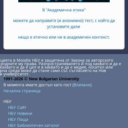
В "Академична етика"
можете да направите (и анонимно) тест, с който да
установите дали
нещо е етично или не в академичен контекст.
ията в Moodle НБУ е защитена от Закона за авторското
сродните му права. Разпространяването й под каквато и да е
каквато и да е цел и в каквато и да е медия, носител или
на среда може да стане само със съгласието на Нов
и университет.
1991-2026 © New Bulgarian University
В момента имате достъп като гост (
Влизане
)
Начална страница
НБУ
НБУ Сайт
НБУ Новини
НБУ Поща
НБУ Библиотечен каталог