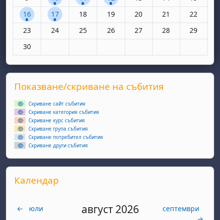
1 събитие, понеделник, 16 юни
1 събитие, вторник, 17 юни
Няма събития, сряда, 18 юни
Няма събития, четвъртък, 19 юн
Няма събития, петък, 20
Няма събития, съ
Няма съби
16
17
18
19
20
21
22
Няма събития, понеделник, 23 юни
Няма събития, вторник, 24 юни
Няма събития, сряда, 25 юни
Няма събития, четвъртък, 26 юн
Няма събития, петък, 27
Няма събития, съ
Няма съби
23
24
25
26
27
28
29
Няма събития, понеделник, 30 юни
30
Supplementary blocks
Прескочи Показване/скриване на събития
Показване/скриване на събития
Скриване сайт събития
Скриване категория събития
Скриване курс събития
Скриване група събития
Скриване потребител събития
Скриване други събития
Прескочи Календар
Календар
август 2026
←
юли
септември
→