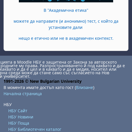
В "Академична етика"
можете да направите (и анонимно) тест, с който да
установите дали
нещо е етично или не в академичен контекст.
ията в Moodle НБУ е защитена от Закона за авторското
сродните му права. Разпространяването й под каквато и да е
каквато и да е цел и в каквато и да е медия, носител или
на среда може да стане само със съгласието на Нов
и университет.
1991-2026 © New Bulgarian University
В момента имате достъп като гост (
Влизане
)
Начална страница
НБУ
НБУ Сайт
НБУ Новини
НБУ Поща
НБУ Библиотечен каталог