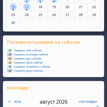
1 събитие, понеделник, 16 юни
1 събитие, вторник, 17 юни
Няма събития, сряда, 18 юни
Няма събития, четвъртък, 19 юн
Няма събития, петък, 20
Няма събития, съ
Няма съби
16
17
18
19
20
21
22
Няма събития, понеделник, 23 юни
Няма събития, вторник, 24 юни
Няма събития, сряда, 25 юни
Няма събития, четвъртък, 26 юн
Няма събития, петък, 27
Няма събития, съ
Няма съби
23
24
25
26
27
28
29
Няма събития, понеделник, 30 юни
30
Supplementary blocks
Прескочи Показване/скриване на събития
Показване/скриване на събития
Скриване сайт събития
Скриване категория събития
Скриване курс събития
Скриване група събития
Скриване потребител събития
Скриване други събития
Прескочи Календар
Календар
август 2026
←
юли
септември
→