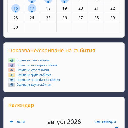
1 събитие, понеделник, 16 юни
1 събитие, вторник, 17 юни
Няма събития, сряда, 18 юни
Няма събития, четвъртък, 19 юн
Няма събития, петък, 20
Няма събития, съ
Няма съби
16
17
18
19
20
21
22
Няма събития, понеделник, 23 юни
Няма събития, вторник, 24 юни
Няма събития, сряда, 25 юни
Няма събития, четвъртък, 26 юн
Няма събития, петък, 27
Няма събития, съ
Няма съби
23
24
25
26
27
28
29
Няма събития, понеделник, 30 юни
30
Supplementary blocks
Прескочи Показване/скриване на събития
Показване/скриване на събития
Скриване сайт събития
Скриване категория събития
Скриване курс събития
Скриване група събития
Скриване потребител събития
Скриване други събития
Прескочи Календар
Календар
август 2026
←
юли
септември
→