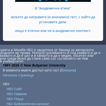
В "Академична етика"
можете да направите (и анонимно) тест, с който да
установите дали
нещо е етично или не в академичен контекст.
ията в Moodle НБУ е защитена от Закона за авторското
сродните му права. Разпространяването й под каквато и да е
каквато и да е цел и в каквато и да е медия, носител или
на среда може да стане само със съгласието на Нов
и университет.
1991-2026 © New Bulgarian University
В момента имате достъп като гост (
Влизане
)
Начална страница
НБУ
НБУ Сайт
НБУ Новини
НБУ Поща
НБУ Библиотечен каталог