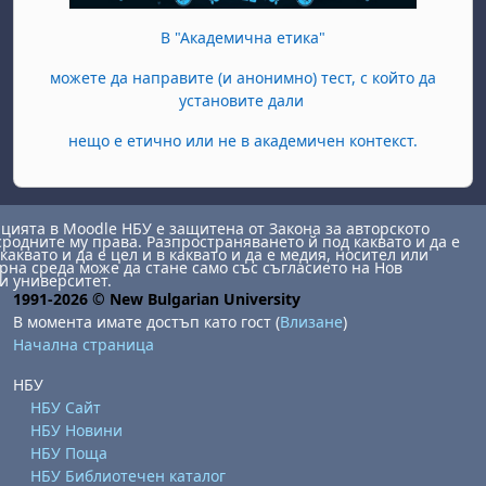
В "Академична етика"
можете да направите (и анонимно) тест, с който да
установите дали
нещо е етично или не в академичен контекст.
ията в Moodle НБУ е защитена от Закона за авторското
сродните му права. Разпространяването й под каквато и да е
каквато и да е цел и в каквато и да е медия, носител или
на среда може да стане само със съгласието на Нов
и университет.
1991-2026 © New Bulgarian University
В момента имате достъп като гост (
Влизане
)
Начална страница
НБУ
НБУ Сайт
НБУ Новини
НБУ Поща
НБУ Библиотечен каталог