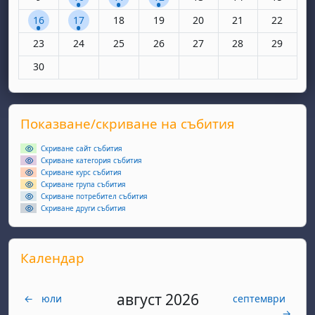
1 събитие, понеделник, 16 юни
1 събитие, вторник, 17 юни
Няма събития, сряда, 18 юни
Няма събития, четвъртък, 19 юн
Няма събития, петък, 20
Няма събития, съ
Няма съби
16
17
18
19
20
21
22
Няма събития, понеделник, 23 юни
Няма събития, вторник, 24 юни
Няма събития, сряда, 25 юни
Няма събития, четвъртък, 26 юн
Няма събития, петък, 27
Няма събития, съ
Няма съби
23
24
25
26
27
28
29
Няма събития, понеделник, 30 юни
30
Supplementary blocks
Прескочи Показване/скриване на събития
Показване/скриване на събития
Скриване сайт събития
Скриване категория събития
Скриване курс събития
Скриване група събития
Скриване потребител събития
Скриване други събития
Прескочи Календар
Календар
август 2026
←
юли
септември
→