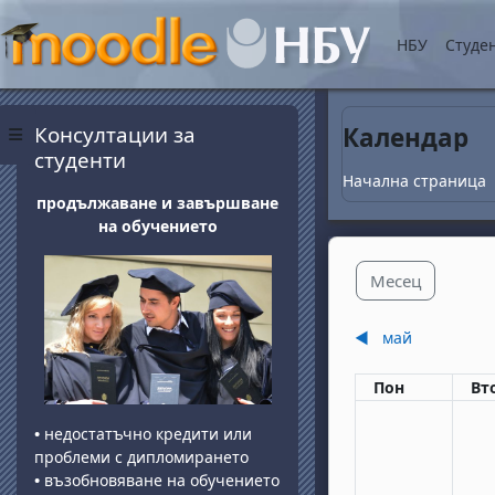
Прескочи на основнот
НБУ
Студе
Блокове
Прескочи Консултации за студенти
Консултации за
Календар
Страничен панел
студенти
Начална страница
продължаване и завършване
на обучението
Месец
◀︎
май
Понеделник
вт
Пон
Вт
•
недостатъчно кредити или
проблеми с дипломирането
•
възобновяване на обучението