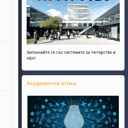
ота, 28 юни
събития, неделя, 29 юни
Запознайте се със системата за тюторство в
НБУ!
Прескочи Академична етика
Академична етика