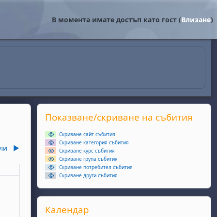
В момента имате достъп като гост (
Влизане
)
Supplementary blocks
Прескочи Показване/скриване на събития
Показване/скриване на събития
Скриване сайт събития
Скриване категория събития
ли
▶︎
Скриване курс събития
Скриване група събития
Скриване потребител събития
еля
Скриване други събития
събития, неделя, 1 юни
Прескочи Календар
Календар