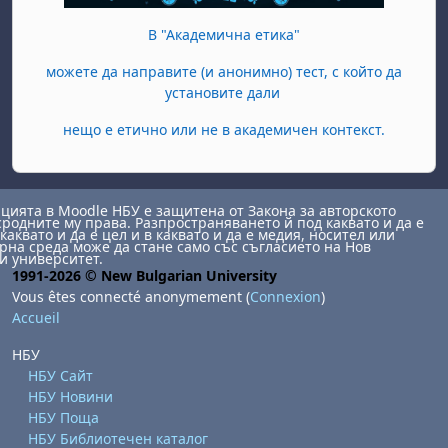
В "Академична етика"
можете да направите (и анонимно) тест, с който да
установите дали
нещо е етично или не в академичен контекст.
ията в Moodle НБУ е защитена от Закона за авторското
сродните му права. Разпространяването й под каквато и да е
каквато и да е цел и в каквато и да е медия, носител или
на среда може да стане само със съгласието на Нов
и университет.
1991-2026 © New Bulgarian University
Vous êtes connecté anonymement (
Connexion
)
Accueil
НБУ
НБУ Сайт
НБУ Новини
НБУ Поща
НБУ Библиотечен каталог