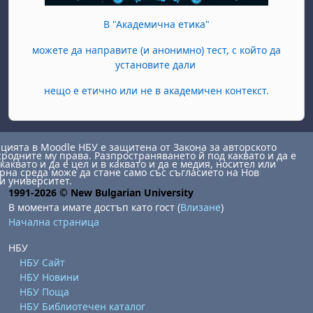
В "Академична етика"
можете да направите (и анонимно) тест, с който да
установите дали
нещо е етично или не в академичен контекст.
ията в Moodle НБУ е защитена от Закона за авторското
сродните му права. Разпространяването й под каквато и да е
каквато и да е цел и в каквато и да е медия, носител или
на среда може да стане само със съгласието на Нов
и университет.
1991-2026 © New Bulgarian University
В момента имате достъп като гост (
Влизане
)
Начална страница
НБУ
НБУ Сайт
НБУ Новини
НБУ Поща
НБУ Библиотечен каталог