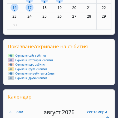
1 събитие, понеделник, 16 юни
1 събитие, вторник, 17 юни
Няма събития, сряда, 18 юни
Няма събития, четвъртък, 19 юн
Няма събития, петък, 20
Няма събития, съ
Няма съби
16
17
18
19
20
21
22
Няма събития, понеделник, 23 юни
Няма събития, вторник, 24 юни
Няма събития, сряда, 25 юни
Няма събития, четвъртък, 26 юн
Няма събития, петък, 27
Няма събития, съ
Няма съби
23
24
25
26
27
28
29
Няма събития, понеделник, 30 юни
30
Supplementary blocks
Прескочи Показване/скриване на събития
Показване/скриване на събития
Скриване сайт събития
Скриване категория събития
Скриване курс събития
Скриване група събития
Скриване потребител събития
Скриване други събития
Прескочи Календар
Календар
август 2026
←
юли
септември
→