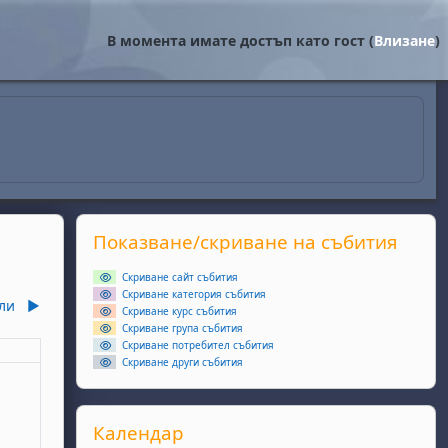
В момента имате достъп като гост (
Влизане
)
Supplementary blocks
Прескочи Показване/скриване на събития
Показване/скриване на събития
Скриване сайт събития
Скриване категория събития
ли
▶︎
Скриване курс събития
Скриване група събития
Скриване потребител събития
еля
Скриване други събития
събития, неделя, 1 юни
Прескочи Календар
Календар