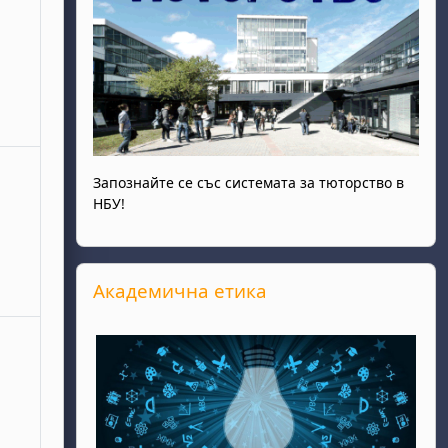
ота, 28 юни
събития, неделя, 29 юни
Запознайте се със системата за тюторство в
НБУ!
Прескочи Академична етика
Академична етика