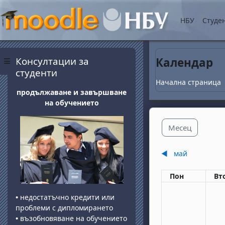
Прескочи на основнот
НБУ
Студе
Блокове
Прескочи Консултации за студенти
Консултации за
Календар
Страничен панел
студенти
Начална страница
продължаване и завършване
на обучението
Месец
◀︎
май
Понеделник
вт
Пон
Вт
•
недостатъчно кредити или
проблеми с дипломирането
•
възобновяване на обучението