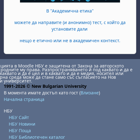
В "Академична етика"
можете да направите (и анонимно) тест, с който да
установите дали
нещо е етично или не в академичен контекст.
ията в Moodle НБУ е защитена от Закона за авторското
сродните му права. Разпространяването й под каквато и да е
каквато и да е цел и в каквато и да е медия, носител или
на среда може да стане само със съгласието на Нов
и университет.
1991-2026 © New Bulgarian University
В момента имате достъп като гост (
Влизане
)
Начална страница
НБУ
НБУ Сайт
НБУ Новини
НБУ Поща
НБУ Библиотечен каталог