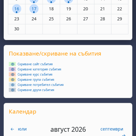
1 събитие, понеделник, 16 юни
1 събитие, вторник, 17 юни
Няма събития, сряда, 18 юни
Няма събития, четвъртък, 19 юн
Няма събития, петък, 20
Няма събития, съ
Няма съби
16
17
18
19
20
21
22
Няма събития, понеделник, 23 юни
Няма събития, вторник, 24 юни
Няма събития, сряда, 25 юни
Няма събития, четвъртък, 26 юн
Няма събития, петък, 27
Няма събития, съ
Няма съби
23
24
25
26
27
28
29
Няма събития, понеделник, 30 юни
30
Supplementary blocks
Прескочи Показване/скриване на събития
Показване/скриване на събития
Скриване сайт събития
Скриване категория събития
Скриване курс събития
Скриване група събития
Скриване потребител събития
Скриване други събития
Прескочи Календар
Календар
август 2026
←
юли
септември
→