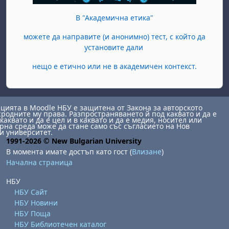
В "Академична етика"
можете да направите (и анонимно) тест, с който да
установите дали
нещо е етично или не в академичен контекст.
ията в Moodle НБУ е защитена от Закона за авторското
сродните му права. Разпространяването й под каквато и да е
каквато и да е цел и в каквато и да е медия, носител или
на среда може да стане само със съгласието на Нов
и университет.
1991-2026 © New Bulgarian University
В момента имате достъп като гост (
Влизане
)
Начална страница
НБУ
НБУ Сайт
НБУ Новини
НБУ Поща
НБУ Библиотечен каталог