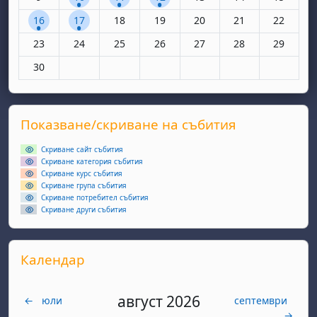
1 събитие, понеделник, 16 юни
1 събитие, вторник, 17 юни
Няма събития, сряда, 18 юни
Няма събития, четвъртък, 19 юн
Няма събития, петък, 20
Няма събития, съ
Няма съби
16
17
18
19
20
21
22
Няма събития, понеделник, 23 юни
Няма събития, вторник, 24 юни
Няма събития, сряда, 25 юни
Няма събития, четвъртък, 26 юн
Няма събития, петък, 27
Няма събития, съ
Няма съби
23
24
25
26
27
28
29
Няма събития, понеделник, 30 юни
30
Supplementary blocks
Прескочи Показване/скриване на събития
Показване/скриване на събития
Скриване сайт събития
Скриване категория събития
Скриване курс събития
Скриване група събития
Скриване потребител събития
Скриване други събития
Прескочи Календар
Календар
август 2026
←
юли
септември
→