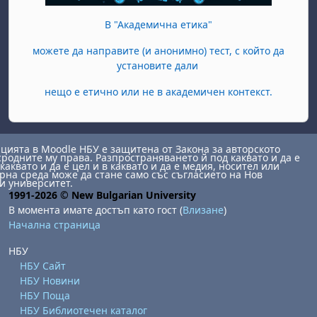
В "Академична етика"
можете да направите (и анонимно) тест, с който да
установите дали
нещо е етично или не в академичен контекст.
ията в Moodle НБУ е защитена от Закона за авторското
сродните му права. Разпространяването й под каквато и да е
каквато и да е цел и в каквато и да е медия, носител или
на среда може да стане само със съгласието на Нов
и университет.
1991-2026 © New Bulgarian University
В момента имате достъп като гост (
Влизане
)
Начална страница
НБУ
НБУ Сайт
НБУ Новини
НБУ Поща
НБУ Библиотечен каталог