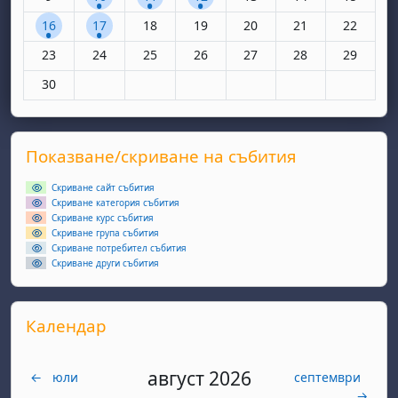
1 събитие, понеделник, 16 юни
1 събитие, вторник, 17 юни
Няма събития, сряда, 18 юни
Няма събития, четвъртък, 19 юн
Няма събития, петък, 20
Няма събития, съ
Няма съби
16
17
18
19
20
21
22
Няма събития, понеделник, 23 юни
Няма събития, вторник, 24 юни
Няма събития, сряда, 25 юни
Няма събития, четвъртък, 26 юн
Няма събития, петък, 27
Няма събития, съ
Няма съби
23
24
25
26
27
28
29
Няма събития, понеделник, 30 юни
30
Supplementary blocks
Прескочи Показване/скриване на събития
Показване/скриване на събития
Скриване сайт събития
Скриване категория събития
Скриване курс събития
Скриване група събития
Скриване потребител събития
Скриване други събития
Прескочи Календар
Календар
август 2026
←
юли
септември
→