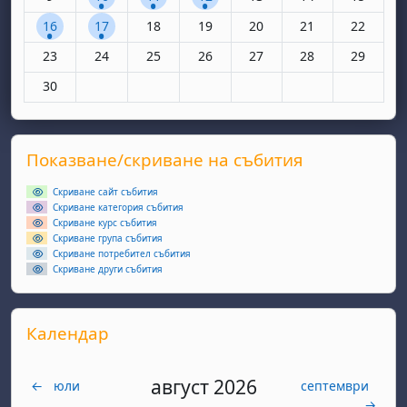
1 събитие, понеделник, 16 юни
1 събитие, вторник, 17 юни
Няма събития, сряда, 18 юни
Няма събития, четвъртък, 19 юн
Няма събития, петък, 20
Няма събития, съ
Няма съби
16
17
18
19
20
21
22
Няма събития, понеделник, 23 юни
Няма събития, вторник, 24 юни
Няма събития, сряда, 25 юни
Няма събития, четвъртък, 26 юн
Няма събития, петък, 27
Няма събития, съ
Няма съби
23
24
25
26
27
28
29
Няма събития, понеделник, 30 юни
30
Supplementary blocks
Прескочи Показване/скриване на събития
Показване/скриване на събития
Скриване сайт събития
Скриване категория събития
Скриване курс събития
Скриване група събития
Скриване потребител събития
Скриване други събития
Прескочи Календар
Календар
август 2026
←
юли
септември
→