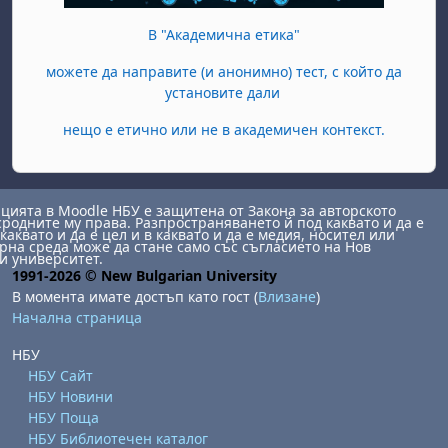
В "Академична етика"
можете да направите (и анонимно) тест, с който да
установите дали
нещо е етично или не в академичен контекст.
ията в Moodle НБУ е защитена от Закона за авторското
сродните му права. Разпространяването й под каквато и да е
каквато и да е цел и в каквато и да е медия, носител или
на среда може да стане само със съгласието на Нов
и университет.
1991-2026 © New Bulgarian University
В момента имате достъп като гост (
Влизане
)
Начална страница
НБУ
НБУ Сайт
НБУ Новини
НБУ Поща
НБУ Библиотечен каталог