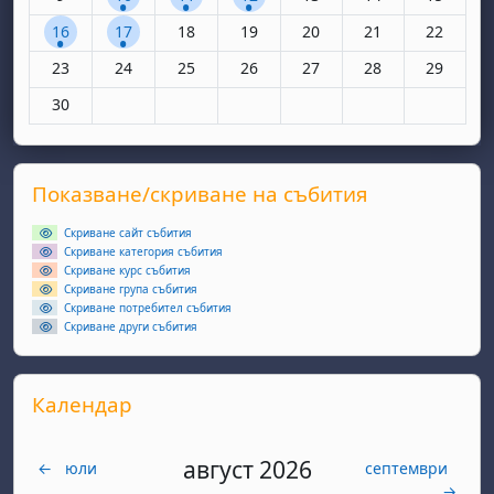
1 събитие, понеделник, 16 юни
1 събитие, вторник, 17 юни
Няма събития, сряда, 18 юни
Няма събития, четвъртък, 19 юн
Няма събития, петък, 20
Няма събития, съ
Няма съби
16
17
18
19
20
21
22
Няма събития, понеделник, 23 юни
Няма събития, вторник, 24 юни
Няма събития, сряда, 25 юни
Няма събития, четвъртък, 26 юн
Няма събития, петък, 27
Няма събития, съ
Няма съби
23
24
25
26
27
28
29
Няма събития, понеделник, 30 юни
30
Supplementary blocks
Прескочи Показване/скриване на събития
Показване/скриване на събития
Скриване сайт събития
Скриване категория събития
Скриване курс събития
Скриване група събития
Скриване потребител събития
Скриване други събития
Прескочи Календар
Календар
август 2026
←
юли
септември
→