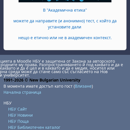
В "Академична етика"
можете да направите (и анонимно) тест, с който да
установите дали
нещо е етично или не в академичен контекст.
ията в Moodle НБУ е защитена от Закона за авторското
сродните му права. Разпространяването й под каквато и да е
каквато и да е цел и в каквато и да е медия, носител или
на среда може да стане само със съгласието на Нов
и университет.
1991-2026 © New Bulgarian University
В момента имате достъп като гост (
Влизане
)
Начална страница
НБУ
НБУ Сайт
НБУ Новини
НБУ Поща
НБУ Библиотечен каталог