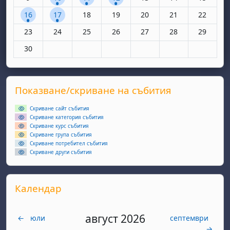
1 събитие, понеделник, 16 юни
1 събитие, вторник, 17 юни
Няма събития, сряда, 18 юни
Няма събития, четвъртък, 19 юн
Няма събития, петък, 20
Няма събития, съ
Няма съби
16
17
18
19
20
21
22
Няма събития, понеделник, 23 юни
Няма събития, вторник, 24 юни
Няма събития, сряда, 25 юни
Няма събития, четвъртък, 26 юн
Няма събития, петък, 27
Няма събития, съ
Няма съби
23
24
25
26
27
28
29
Няма събития, понеделник, 30 юни
30
Supplementary blocks
Прескочи Показване/скриване на събития
Показване/скриване на събития
Скриване сайт събития
Скриване категория събития
Скриване курс събития
Скриване група събития
Скриване потребител събития
Скриване други събития
Прескочи Календар
Календар
август 2026
←
юли
септември
→