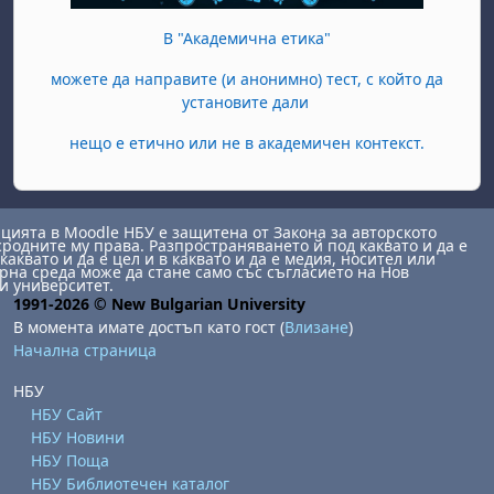
В "Академична етика"
можете да направите (и анонимно) тест, с който да
установите дали
нещо е етично или не в академичен контекст.
ията в Moodle НБУ е защитена от Закона за авторското
сродните му права. Разпространяването й под каквато и да е
каквато и да е цел и в каквато и да е медия, носител или
на среда може да стане само със съгласието на Нов
и университет.
1991-2026 © New Bulgarian University
В момента имате достъп като гост (
Влизане
)
Начална страница
НБУ
НБУ Сайт
НБУ Новини
НБУ Поща
НБУ Библиотечен каталог