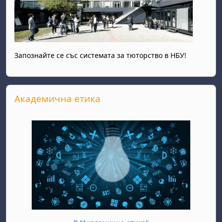
Запознайте се със системата за тюторство в НБУ!
Salta Академична етика
Академична етика