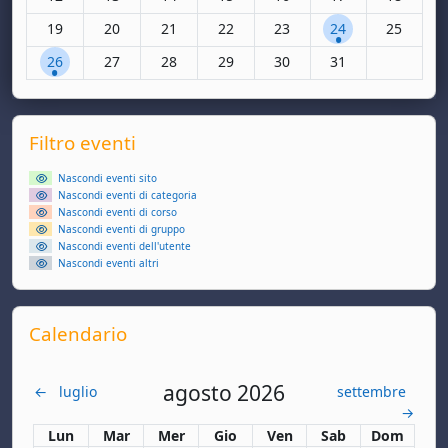
Nessun evento, lunedì 19 maggio
Nessun evento, martedì 20 maggio
Nessun evento, mercoledì 21 maggio
Nessun evento, giovedì 22 maggio
Nessun evento, venerdì 2
1 evento, sabato 
Nessun ev
19
20
21
22
23
24
25
1 evento, lunedì 26 maggio
Nessun evento, martedì 27 maggio
Nessun evento, mercoledì 28 maggio
Nessun evento, giovedì 29 maggio
Nessun evento, venerdì 3
Nessun evento, sa
26
27
28
29
30
31
Supplementary blocks
Salta Filtro eventi
Filtro eventi
Nascondi eventi sito
Nascondi eventi di categoria
Nascondi eventi di corso
Nascondi eventi di gruppo
Nascondi eventi dell'utente
Nascondi eventi altri
Salta Calendario
Calendario
agosto 2026
←
luglio
settembre
→
Lunedi
Martedì
Mercoledì
Giovedì
Venerdì
Sabato
Domenica
Lun
Mar
Mer
Gio
Ven
Sab
Dom