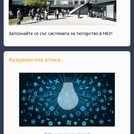
Запознайте се със системата за тюторство в НБУ!
Salta Академична етика
Академична етика