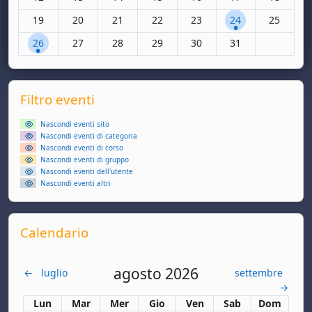
Nessun evento, lunedì 19 maggio
Nessun evento, martedì 20 maggio
Nessun evento, mercoledì 21 maggio
Nessun evento, giovedì 22 maggio
Nessun evento, venerdì 2
1 evento, sabato 
Nessun ev
19
20
21
22
23
24
25
1 evento, lunedì 26 maggio
Nessun evento, martedì 27 maggio
Nessun evento, mercoledì 28 maggio
Nessun evento, giovedì 29 maggio
Nessun evento, venerdì 3
Nessun evento, sa
26
27
28
29
30
31
Supplementary blocks
Salta Filtro eventi
Filtro eventi
Nascondi eventi sito
Nascondi eventi di categoria
Nascondi eventi di corso
Nascondi eventi di gruppo
Nascondi eventi dell'utente
Nascondi eventi altri
Salta Calendario
Calendario
agosto 2026
←
luglio
settembre
→
Lunedi
Martedì
Mercoledì
Giovedì
Venerdì
Sabato
Domenica
Lun
Mar
Mer
Gio
Ven
Sab
Dom