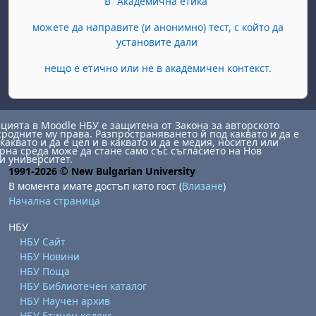
В "Академична етика"
можете да направите (и анонимно) тест, с който да
установите дали
нещо е етично или не в академичен контекст.
ията в Moodle НБУ е защитена от Закона за авторското
сродните му права. Разпространяването й под каквато и да е
каквато и да е цел и в каквато и да е медия, носител или
на среда може да стане само със съгласието на Нов
и университет.
1991-2026 © New Bulgarian University
В момента имате достъп като гост (
Влизане
)
Начална страница
НБУ
НБУ Сайт
НБУ Новини
НБУ Поща
НБУ Библиотечен каталог
НБУ Научен архив
НБУ Етичен кодекс