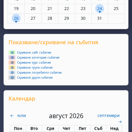
Няма събития, понеделник, 19 май
Няма събития, вторник, 20 май
Няма събития, сряда, 21 май
Няма събития, четвъртък, 22 май
Няма събития, петък, 23 
1 събитие, събота
Няма съби
19
20
21
22
23
24
25
1 събитие, понеделник, 26 май
Няма събития, вторник, 27 май
Няма събития, сряда, 28 май
Няма събития, четвъртък, 29 май
Няма събития, петък, 30 
Няма събития, съ
26
27
28
29
30
31
Supplementary blocks
Прескочи Показване/скриване на събития
Показване/скриване на събития
Скриване сайт събития
Скриване категория събития
Скриване курс събития
Скриване група събития
Скриване потребител събития
Скриване други събития
Прескочи Календар
Календар
август 2026
←
юли
септември
→
Понеделник
вторник
сряда
четвъртък
петък
събота
неделя
Пон
Вто
Сря
Чет
Пет
Съб
Нед