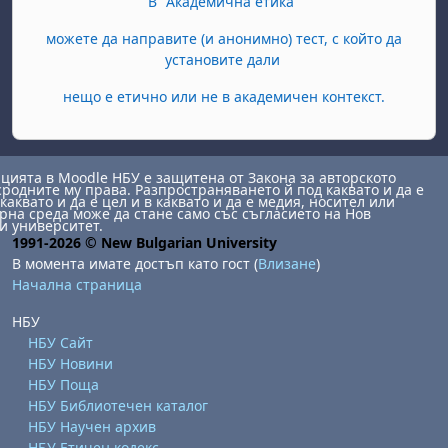
В "Академична етика"
можете да направите (и анонимно) тест, с който да
установите дали
нещо е етично или не в академичен контекст.
ията в Moodle НБУ е защитена от Закона за авторското
сродните му права. Разпространяването й под каквато и да е
каквато и да е цел и в каквато и да е медия, носител или
на среда може да стане само със съгласието на Нов
и университет.
1991-2026 © New Bulgarian University
В момента имате достъп като гост (
Влизане
)
Начална страница
НБУ
НБУ Сайт
НБУ Новини
НБУ Поща
НБУ Библиотечен каталог
НБУ Научен архив
НБУ Етичен кодекс