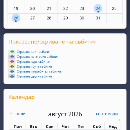
Няма събития, понеделник, 19 май
Няма събития, вторник, 20 май
Няма събития, сряда, 21 май
Няма събития, четвъртък, 22 май
Няма събития, петък, 23 
1 събитие, събота
Няма съби
19
20
21
22
23
24
25
1 събитие, понеделник, 26 май
Няма събития, вторник, 27 май
Няма събития, сряда, 28 май
Няма събития, четвъртък, 29 май
Няма събития, петък, 30 
Няма събития, съ
26
27
28
29
30
31
Supplementary blocks
Прескочи Показване/скриване на събития
Показване/скриване на събития
Скриване сайт събития
Скриване категория събития
Скриване курс събития
Скриване група събития
Скриване потребител събития
Скриване други събития
Прескочи Календар
Календар
август 2026
←
юли
септември
→
Понеделник
вторник
сряда
четвъртък
петък
събота
неделя
Пон
Вто
Сря
Чет
Пет
Съб
Нед