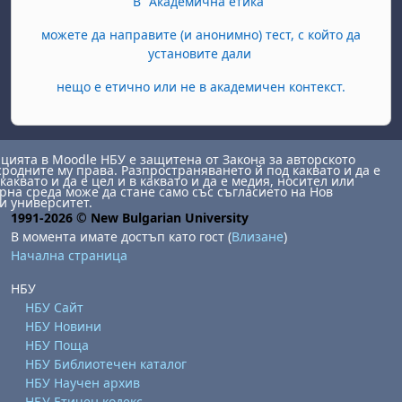
В "Академична етика"
можете да направите (и анонимно) тест, с който да
установите дали
нещо е етично или не в академичен контекст.
ията в Moodle НБУ е защитена от Закона за авторското
сродните му права. Разпространяването й под каквато и да е
каквато и да е цел и в каквато и да е медия, носител или
на среда може да стане само със съгласието на Нов
и университет.
1991-2026 © New Bulgarian University
В момента имате достъп като гост (
Влизане
)
Начална страница
НБУ
НБУ Сайт
НБУ Новини
НБУ Поща
НБУ Библиотечен каталог
НБУ Научен архив
НБУ Етичен кодекс