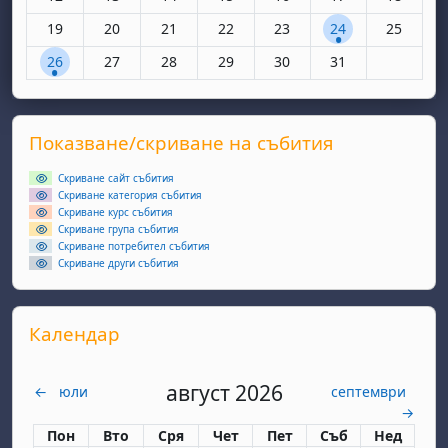
Няма събития, понеделник, 19 май
Няма събития, вторник, 20 май
Няма събития, сряда, 21 май
Няма събития, четвъртък, 22 май
Няма събития, петък, 23 
1 събитие, събота
Няма съби
19
20
21
22
23
24
25
1 събитие, понеделник, 26 май
Няма събития, вторник, 27 май
Няма събития, сряда, 28 май
Няма събития, четвъртък, 29 май
Няма събития, петък, 30 
Няма събития, съ
26
27
28
29
30
31
Supplementary blocks
Прескочи Показване/скриване на събития
Показване/скриване на събития
Скриване сайт събития
Скриване категория събития
Скриване курс събития
Скриване група събития
Скриване потребител събития
Скриване други събития
Прескочи Календар
Календар
август 2026
←
юли
септември
→
Понеделник
вторник
сряда
четвъртък
петък
събота
неделя
Пон
Вто
Сря
Чет
Пет
Съб
Нед