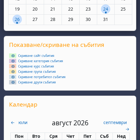
Няма събития, понеделник, 19 май
Няма събития, вторник, 20 май
Няма събития, сряда, 21 май
Няма събития, четвъртък, 22 май
Няма събития, петък, 23 
1 събитие, събота
Няма съби
19
20
21
22
23
24
25
1 събитие, понеделник, 26 май
Няма събития, вторник, 27 май
Няма събития, сряда, 28 май
Няма събития, четвъртък, 29 май
Няма събития, петък, 30 
Няма събития, съ
26
27
28
29
30
31
Supplementary blocks
Прескочи Показване/скриване на събития
Показване/скриване на събития
Скриване сайт събития
Скриване категория събития
Скриване курс събития
Скриване група събития
Скриване потребител събития
Скриване други събития
Прескочи Календар
Календар
август 2026
←
юли
септември
→
Понеделник
вторник
сряда
четвъртък
петък
събота
неделя
Пон
Вто
Сря
Чет
Пет
Съб
Нед