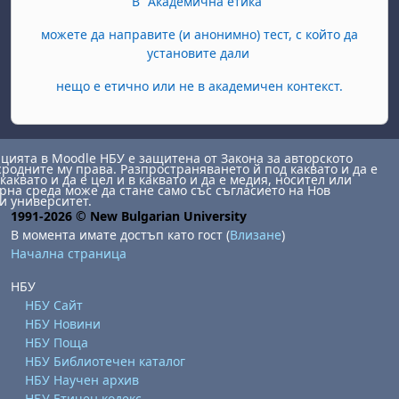
В "Академична етика"
можете да направите (и анонимно) тест, с който да
установите дали
нещо е етично или не в академичен контекст.
ията в Moodle НБУ е защитена от Закона за авторското
сродните му права. Разпространяването й под каквато и да е
каквато и да е цел и в каквато и да е медия, носител или
на среда може да стане само със съгласието на Нов
и университет.
1991-2026 © New Bulgarian University
В момента имате достъп като гост (
Влизане
)
Начална страница
НБУ
НБУ Сайт
НБУ Новини
НБУ Поща
НБУ Библиотечен каталог
НБУ Научен архив
НБУ Етичен кодекс