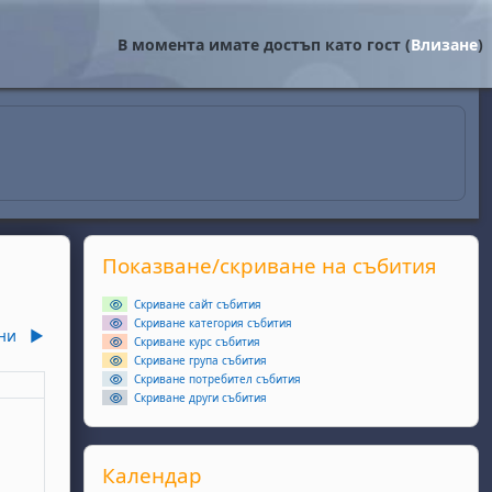
В момента имате достъп като гост (
Влизане
)
Supplementary blocks
Прескочи Показване/скриване на събития
Показване/скриване на събития
Скриване сайт събития
Скриване категория събития
ни
▶︎
Скриване курс събития
Скриване група събития
Скриване потребител събития
еля
Скриване други събития
ота, 3 май
събития, неделя, 4 май
Прескочи Календар
Календар