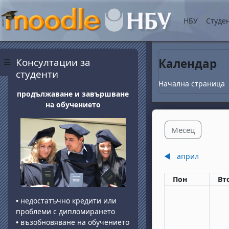
Прескочи на основнот
НБУ
Студе
Блокове
Прескочи Консултации за студенти
Консултации за
Календар
Страничен панел
студенти
Начална страница
продължаване и завършване
на обучението
Месец
◀︎
април
Понеделник
вт
Пон
Вт
•
недостатъчно кредити или
проблеми с дипломирането
•
възобновяване на обучението