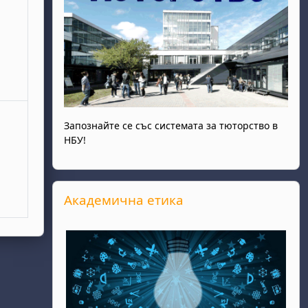
ота, 31 май
Запознайте се със системата за тюторство в
НБУ!
Прескочи Академична етика
Академична етика