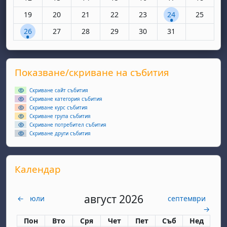
Няма събития, понеделник, 19 май
Няма събития, вторник, 20 май
Няма събития, сряда, 21 май
Няма събития, четвъртък, 22 май
Няма събития, петък, 23 
1 събитие, събота
Няма съби
19
20
21
22
23
24
25
1 събитие, понеделник, 26 май
Няма събития, вторник, 27 май
Няма събития, сряда, 28 май
Няма събития, четвъртък, 29 май
Няма събития, петък, 30 
Няма събития, съ
26
27
28
29
30
31
Supplementary blocks
Прескочи Показване/скриване на събития
Показване/скриване на събития
Скриване сайт събития
Скриване категория събития
Скриване курс събития
Скриване група събития
Скриване потребител събития
Скриване други събития
Прескочи Календар
Календар
август 2026
←
юли
септември
→
Понеделник
вторник
сряда
четвъртък
петък
събота
неделя
Пон
Вто
Сря
Чет
Пет
Съб
Нед