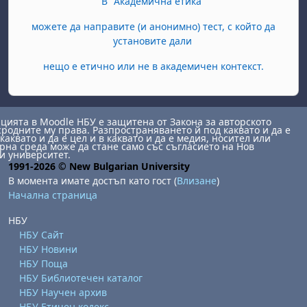
В "Академична етика"
можете да направите (и анонимно) тест, с който да
установите дали
нещо е етично или не в академичен контекст.
ията в Moodle НБУ е защитена от Закона за авторското
сродните му права. Разпространяването й под каквато и да е
каквато и да е цел и в каквато и да е медия, носител или
на среда може да стане само със съгласието на Нов
и университет.
1991-2026 © New Bulgarian University
В момента имате достъп като гост (
Влизане
)
Начална страница
НБУ
НБУ Сайт
НБУ Новини
НБУ Поща
НБУ Библиотечен каталог
НБУ Научен архив
НБУ Етичен кодекс