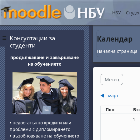
Прескочи на основнот
НБУ
Студе
Блокове
Прескочи Консултации за студенти
Консултации за
Календар
Страничен панел
студенти
Начална страница
продължаване и завършване
на обучението
Месец
◀︎
март
Понеделник
вт
Пон
Вт
Няма
1
•
недостатъчно кредити или
проблеми с дипломирането
•
възобновяване на обучението