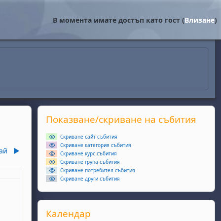
В момента имате достъп като гост (
Влизане
)
Supplementary blocks
Прескочи Показване/скриване на събития
Показване/скриване на събития
Скриване сайт събития
Скриване категория събития
ай
▶︎
Скриване курс събития
Скриване група събития
Скриване потребител събития
еля
Скриване други събития
ота, 5 април
събития, неделя, 6 април
Прескочи Календар
Календар