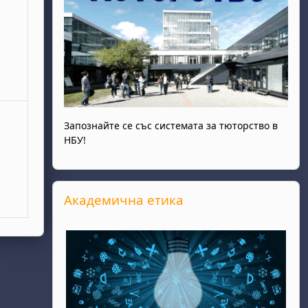
Запознайте се със системата за тюторство в
НБУ!
Прескочи Академична етика
Академична етика