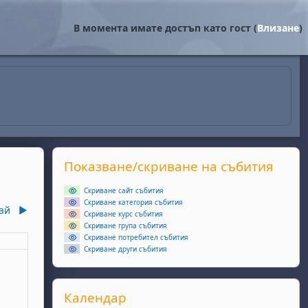
В момента имате достъп като гост (
Влизане
)
Supplementary blocks
Прескочи Показване/скриване на събития
Показване/скриване на събития
Скриване сайт събития
Скриване категория събития
ай
▶︎
Скриване курс събития
Скриване група събития
Скриване потребител събития
еля
Скриване други събития
ота, 5 април
събития, неделя, 6 април
Прескочи Календар
Календар