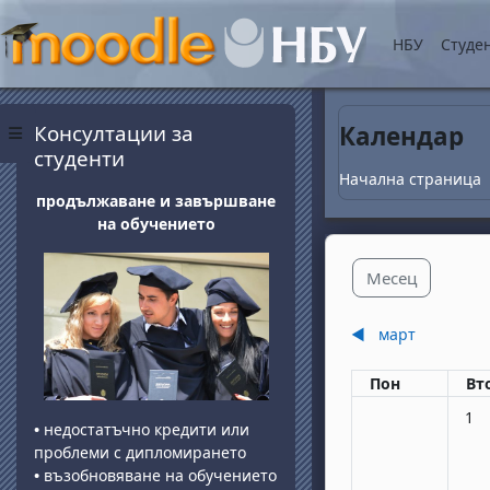
Прескочи на основнот
НБУ
Студе
Блокове
Прескочи Консултации за студенти
Консултации за
Календар
Страничен панел
студенти
Начална страница
продължаване и завършване
на обучението
Месец
◀︎
март
Понеделник
вт
Пон
Вт
Няма
1
•
недостатъчно кредити или
проблеми с дипломирането
•
възобновяване на обучението