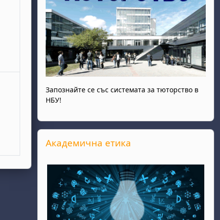
Запознайте се със системата за тюторство в
НБУ!
Прескочи Академична етика
Академична етика