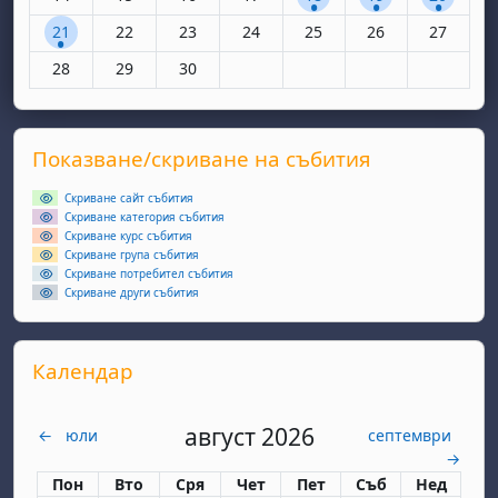
1 събитие, понеделник, 21 април
Няма събития, вторник, 22 април
Няма събития, сряда, 23 април
Няма събития, четвъртък, 24 апр
Няма събития, петък, 25 
Няма събития, съ
Няма съби
21
22
23
24
25
26
27
Няма събития, понеделник, 28 април
Няма събития, вторник, 29 април
Няма събития, сряда, 30 април
28
29
30
Supplementary blocks
Прескочи Показване/скриване на събития
Показване/скриване на събития
Скриване сайт събития
Скриване категория събития
Скриване курс събития
Скриване група събития
Скриване потребител събития
Скриване други събития
Прескочи Календар
Календар
август 2026
←
юли
септември
→
Понеделник
вторник
сряда
четвъртък
петък
събота
неделя
Пон
Вто
Сря
Чет
Пет
Съб
Нед