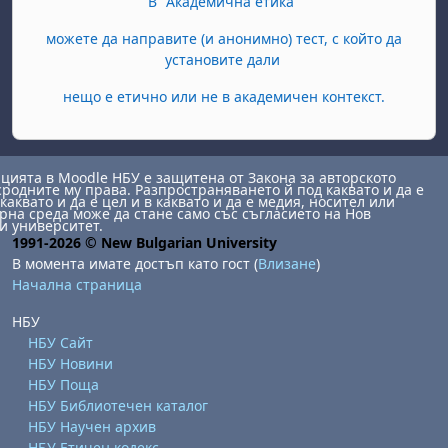
В "Академична етика"
можете да направите (и анонимно) тест, с който да
установите дали
нещо е етично или не в академичен контекст.
ията в Moodle НБУ е защитена от Закона за авторското
сродните му права. Разпространяването й под каквато и да е
каквато и да е цел и в каквато и да е медия, носител или
на среда може да стане само със съгласието на Нов
и университет.
1991-2026 © New Bulgarian University
В момента имате достъп като гост (
Влизане
)
Начална страница
НБУ
НБУ Сайт
НБУ Новини
НБУ Поща
НБУ Библиотечен каталог
НБУ Научен архив
НБУ Етичен кодекс