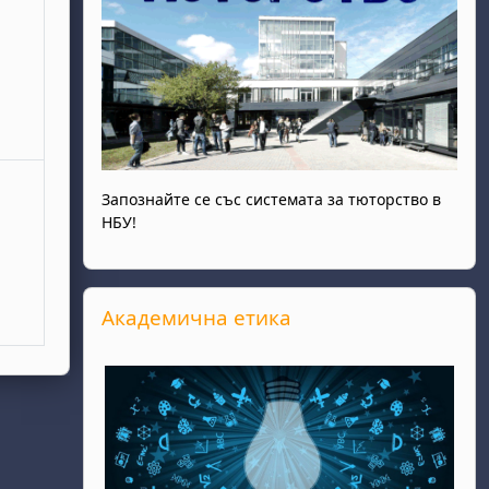
Запознайте се със системата за тюторство в
НБУ!
Прескочи Академична етика
Академична етика