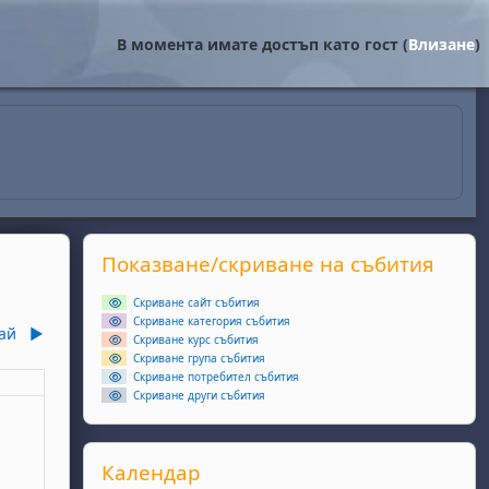
В момента имате достъп като гост (
Влизане
)
Supplementary blocks
Прескочи Показване/скриване на събития
Показване/скриване на събития
Скриване сайт събития
Скриване категория събития
ай
▶︎
Скриване курс събития
Скриване група събития
Скриване потребител събития
еля
Скриване други събития
ота, 5 април
събития, неделя, 6 април
Прескочи Календар
Календар