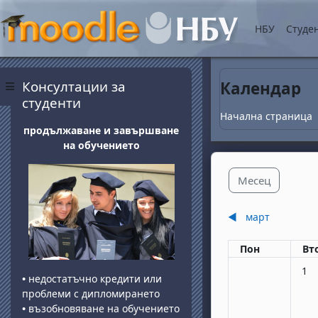
Прескочи на основнот
НБУ
Студе
Блокове
Прескочи Консултации за студенти
Консултации за
Календар
Страничен панел
студенти
Начална страница
продължаване и завършване
на обучението
Месец
◀︎
март
Понеделник
вт
Пон
Вт
Няма
1
•
недостатъчно кредити или
проблеми с дипломирането
•
възобновяване на обучението