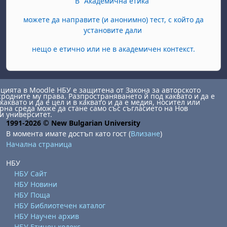
В "Академична етика"
можете да направите (и анонимно) тест, с който да
установите дали
нещо е етично или не в академичен контекст.
ията в Moodle НБУ е защитена от Закона за авторското
сродните му права. Разпространяването й под каквато и да е
каквато и да е цел и в каквато и да е медия, носител или
на среда може да стане само със съгласието на Нов
и университет.
1991-2026 © New Bulgarian University
В момента имате достъп като гост (
Влизане
)
Начална страница
НБУ
НБУ Сайт
НБУ Новини
НБУ Поща
НБУ Библиотечен каталог
НБУ Научен архив
НБУ Етичен кодекс