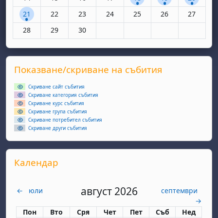
1 събитие, понеделник, 21 април
Няма събития, вторник, 22 април
Няма събития, сряда, 23 април
Няма събития, четвъртък, 24 апр
Няма събития, петък, 25 
Няма събития, съ
Няма съби
21
22
23
24
25
26
27
Няма събития, понеделник, 28 април
Няма събития, вторник, 29 април
Няма събития, сряда, 30 април
28
29
30
Supplementary blocks
Прескочи Показване/скриване на събития
Показване/скриване на събития
Скриване сайт събития
Скриване категория събития
Скриване курс събития
Скриване група събития
Скриване потребител събития
Скриване други събития
Прескочи Календар
Календар
август 2026
←
юли
септември
→
Понеделник
вторник
сряда
четвъртък
петък
събота
неделя
Пон
Вто
Сря
Чет
Пет
Съб
Нед