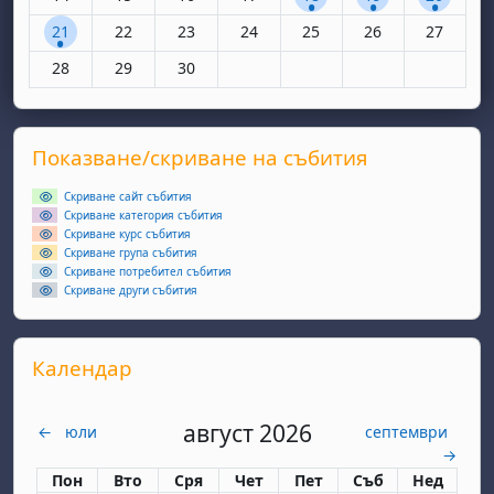
1 събитие, понеделник, 21 април
Няма събития, вторник, 22 април
Няма събития, сряда, 23 април
Няма събития, четвъртък, 24 апр
Няма събития, петък, 25 
Няма събития, съ
Няма съби
21
22
23
24
25
26
27
Няма събития, понеделник, 28 април
Няма събития, вторник, 29 април
Няма събития, сряда, 30 април
28
29
30
Supplementary blocks
Прескочи Показване/скриване на събития
Показване/скриване на събития
Скриване сайт събития
Скриване категория събития
Скриване курс събития
Скриване група събития
Скриване потребител събития
Скриване други събития
Прескочи Календар
Календар
август 2026
←
юли
септември
→
Понеделник
вторник
сряда
четвъртък
петък
събота
неделя
Пон
Вто
Сря
Чет
Пет
Съб
Нед