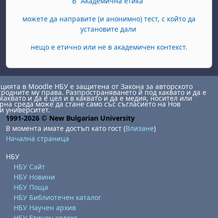
В "Академична етика"
можете да направите (и анонимно) тест, с който да
установите дали
нещо е етично или не в академичен контекст.
ията в Moodle НБУ е защитена от Закона за авторското
сродните му права. Разпространяването й под каквато и да е
каквато и да е цел и в каквато и да е медия, носител или
на среда може да стане само със съгласието на Нов
и университет.
1991-2026 © New Bulgarian University
В момента имате достъп като гост (
Влизане
)
Начална страница
НБУ
НБУ Сайт
НБУ Новини
НБУ Поща
НБУ Библиотечен каталог
НБУ Научен архив
НБУ Етичен кодекс