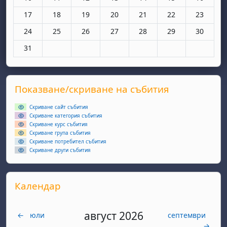
Няма събития, понеделник, 17 март
Няма събития, вторник, 18 март
Няма събития, сряда, 19 март
Няма събития, четвъртък, 20 мар
Няма събития, петък, 21 
Няма събития, съ
Няма съби
17
18
19
20
21
22
23
Няма събития, понеделник, 24 март
Няма събития, вторник, 25 март
Няма събития, сряда, 26 март
Няма събития, четвъртък, 27 мар
Няма събития, петък, 28 
Няма събития, съ
Няма съби
24
25
26
27
28
29
30
Няма събития, понеделник, 31 март
31
Supplementary blocks
Прескочи Показване/скриване на събития
Показване/скриване на събития
Скриване сайт събития
Скриване категория събития
Скриване курс събития
Скриване група събития
Скриване потребител събития
Скриване други събития
Прескочи Календар
Календар
август 2026
←
юли
септември
→