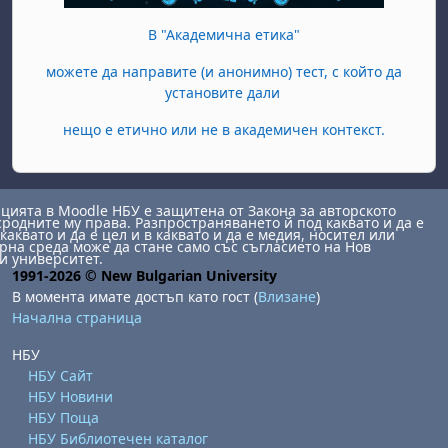
В "Академична етика"
можете да направите (и анонимно) тест, с който да
установите дали
нещо е етично или не в академичен контекст.
ията в Moodle НБУ е защитена от Закона за авторското
сродните му права. Разпространяването й под каквато и да е
каквато и да е цел и в каквато и да е медия, носител или
на среда може да стане само със съгласието на Нов
и университет.
1991-2026 © New Bulgarian University
В момента имате достъп като гост (
Влизане
)
Начална страница
НБУ
НБУ Сайт
НБУ Новини
НБУ Поща
НБУ Библиотечен каталог