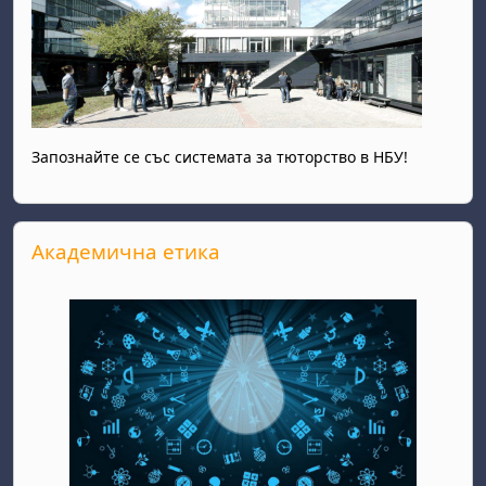
Запознайте се със системата за тюторство в НБУ!
Passer Академична етика
Академична етика