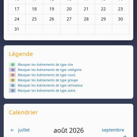
Aucun événement, lundi 17 mars
Aucun événement, mardi 18 mars
Aucun événement, mercredi 19 mars
Aucun événement, jeudi 20 mars
Aucun événement, vendred
Aucun événement,
Aucun évé
17
18
19
20
21
22
23
Aucun événement, lundi 24 mars
Aucun événement, mardi 25 mars
Aucun événement, mercredi 26 mars
Aucun événement, jeudi 27 mars
Aucun événement, vendred
Aucun événement,
Aucun évé
24
25
26
27
28
29
30
Aucun événement, lundi 31 mars
31
Supplementary blocks
Passer Légende
Légende
Masquer les événements de type site
Masquer les événements de type catégorie
Masquer les événements de type cours
Masquer les événements de type groupe
Masquer les événements de type utilisateur
Masquer les événements de type autre
Passer Calendrier
Calendrier
août 2026
←
juillet
septembre
→