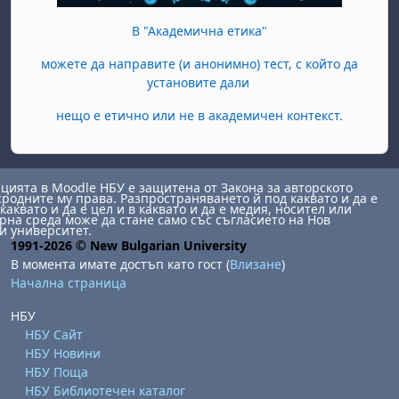
В "Академична етика"
можете да направите (и анонимно) тест, с който да
установите дали
нещо е етично или не в академичен контекст.
ията в Moodle НБУ е защитена от Закона за авторското
сродните му права. Разпространяването й под каквато и да е
каквато и да е цел и в каквато и да е медия, носител или
на среда може да стане само със съгласието на Нов
и университет.
1991-2026 © New Bulgarian University
В момента имате достъп като гост (
Влизане
)
Начална страница
НБУ
НБУ Сайт
НБУ Новини
НБУ Поща
НБУ Библиотечен каталог