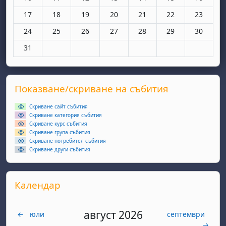
Няма събития, понеделник, 17 март
Няма събития, вторник, 18 март
Няма събития, сряда, 19 март
Няма събития, четвъртък, 20 мар
Няма събития, петък, 21 
Няма събития, съ
Няма съби
17
18
19
20
21
22
23
Няма събития, понеделник, 24 март
Няма събития, вторник, 25 март
Няма събития, сряда, 26 март
Няма събития, четвъртък, 27 мар
Няма събития, петък, 28 
Няма събития, съ
Няма съби
24
25
26
27
28
29
30
Няма събития, понеделник, 31 март
31
Supplementary blocks
Прескочи Показване/скриване на събития
Показване/скриване на събития
Скриване сайт събития
Скриване категория събития
Скриване курс събития
Скриване група събития
Скриване потребител събития
Скриване други събития
Прескочи Календар
Календар
август 2026
←
юли
септември
→