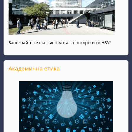
Запознайте се със системата за тюторство в НБУ!
Passer Академична етика
Академична етика