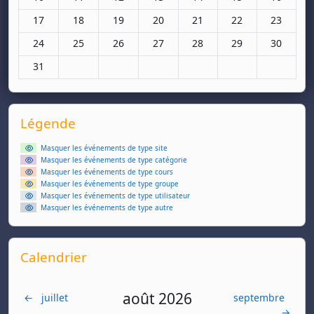
Aucun événement, lundi 17 mars
Aucun événement, mardi 18 mars
Aucun événement, mercredi 19 mars
Aucun événement, jeudi 20 mars
Aucun événement, vendred
Aucun événement,
Aucun évé
17
18
19
20
21
22
23
Aucun événement, lundi 24 mars
Aucun événement, mardi 25 mars
Aucun événement, mercredi 26 mars
Aucun événement, jeudi 27 mars
Aucun événement, vendred
Aucun événement,
Aucun évé
24
25
26
27
28
29
30
Aucun événement, lundi 31 mars
31
Supplementary blocks
Passer Légende
Légende
Masquer les événements de type site
Masquer les événements de type catégorie
Masquer les événements de type cours
Masquer les événements de type groupe
Masquer les événements de type utilisateur
Masquer les événements de type autre
Passer Calendrier
Calendrier
août 2026
←
juillet
septembre
→