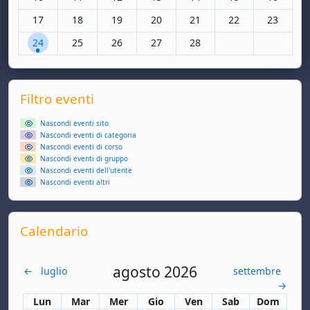
Nessun evento, lunedì 17 febbraio
Nessun evento, martedì 18 febbraio
Nessun evento, mercoledì 19 febbraio
Nessun evento, giovedì 20 febbraio
Nessun evento, venerdì 21
Nessun evento, sa
Nessun ev
17
18
19
20
21
22
23
1 evento, lunedì 24 febbraio
Nessun evento, martedì 25 febbraio
Nessun evento, mercoledì 26 febbraio
Nessun evento, giovedì 27 febbraio
Nessun evento, venerdì 28
24
25
26
27
28
Supplementary blocks
Salta Filtro eventi
Filtro eventi
Nascondi eventi sito
Nascondi eventi di categoria
Nascondi eventi di corso
Nascondi eventi di gruppo
Nascondi eventi dell'utente
Nascondi eventi altri
Salta Calendario
Calendario
agosto 2026
←
luglio
settembre
→
Lunedi
Martedì
Mercoledì
Giovedì
Venerdì
Sabato
Domenica
Lun
Mar
Mer
Gio
Ven
Sab
Dom