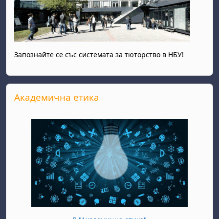
Запознайте се със системата за тюторство в НБУ!
Salta Академична етика
Академична етика