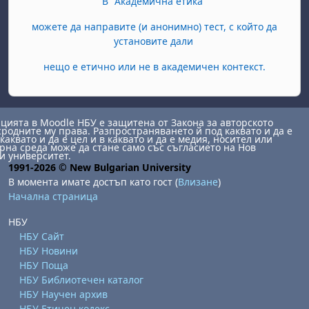
В "Академична етика"
можете да направите (и анонимно) тест, с който да
установите дали
нещо е етично или не в академичен контекст.
ията в Moodle НБУ е защитена от Закона за авторското
сродните му права. Разпространяването й под каквато и да е
каквато и да е цел и в каквато и да е медия, носител или
на среда може да стане само със съгласието на Нов
и университет.
1991-2026 © New Bulgarian University
В момента имате достъп като гост (
Влизане
)
Начална страница
НБУ
НБУ Сайт
НБУ Новини
НБУ Поща
НБУ Библиотечен каталог
НБУ Научен архив
НБУ Етичен кодекс