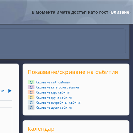
В момента имате достъп като гост (
Влизане
)
Supplementary blocks
Прескочи Показване/скриване на събития
Показване/скриване на събития
Скриване сайт събития
Скриване категория събития
ри
▶︎
Скриване курс събития
Скриване група събития
Скриване потребител събития
еля
Скриване други събития
ота, 4 януари
събития, неделя, 5 януари
Прескочи Календар
Календар