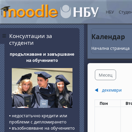
Прескочи на основнот
НБУ
Студе
Блокове
Прескочи Консултации за студенти
Консултации за
Календар
Страничен панел
студенти
Начална страница
продължаване и завършване
на обучението
Месец
◀︎
декември
Понеделник
вт
Пон
Вт
•
недостатъчно кредити или
проблеми с дипломирането
•
възобновяване на обучението