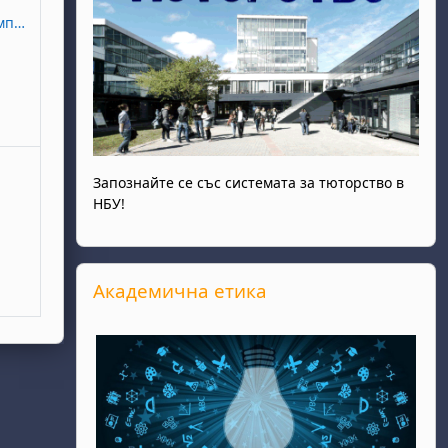
024 г. (неделя)
и
Запознайте се със системата за тюторство в
НБУ!
Прескочи Академична етика
Академична етика