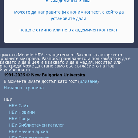
В "Академична етика"
можете да направите (и анонимно) тест, с който да
установите дали
нещо е етично или не в академичен контекст.
ията в Moodle НБУ е защитена от Закона за авторското
сродните му права. Разпространяването й под каквато и да е
каквато и да е цел и в каквато и да е медия, носител или
на среда може да стане само със съгласието на Нов
и университет.
1991-2026 © New Bulgarian University
В момента имате достъп като гост (
Влизане
)
Начална страница
НБУ
НБУ Сайт
НБУ Новини
НБУ Поща
НБУ Библиотечен каталог
НБУ Научен архив
НБУ Етичен кодекс