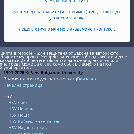
В "Академична етика"
можете да направите (и анонимно) тест, с който да
установите дали
нещо е етично или не в академичен контекст.
ията в Moodle НБУ е защитена от Закона за авторското
сродните му права. Разпространяването й под каквато и да е
каквато и да е цел и в каквато и да е медия, носител или
на среда може да стане само със съгласието на Нов
и университет.
1991-2026 © New Bulgarian University
В момента имате достъп като гост (
Влизане
)
Начална страница
НБУ
НБУ Сайт
НБУ Новини
НБУ Поща
НБУ Библиотечен каталог
НБУ Научен архив
НБУ Етичен кодекс