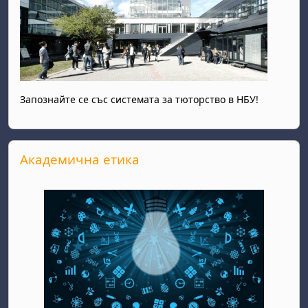
Запознайте се със системата за тюторство в НБУ!
Salta Академична етика
Академична етика