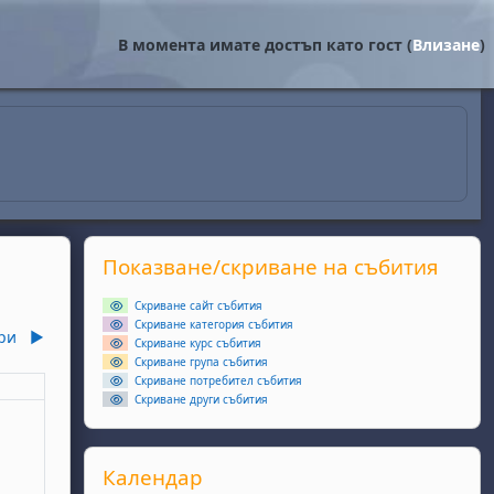
В момента имате достъп като гост (
Влизане
)
Supplementary blocks
Прескочи Показване/скриване на събития
Показване/скриване на събития
Скриване сайт събития
Скриване категория събития
ри
▶︎
Скриване курс събития
Скриване група събития
Скриване потребител събития
еля
Скриване други събития
събития, неделя, 1 декември
Прескочи Календар
Календар