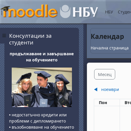
Прескочи на основнот
НБУ
Студе
Блокове
Прескочи Консултации за студенти
Консултации за
Календар
Страничен панел
студенти
Начална страница
продължаване и завършване
на обучението
Месец
◀︎
ноември
Понеделник
вт
Пон
Вт
•
недостатъчно кредити или
проблеми с дипломирането
•
възобновяване на обучението