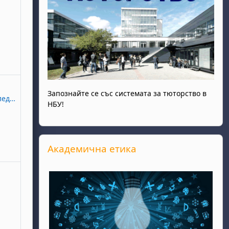
, 28 декември
итие, неделя, 29 декември
Запознайте се със системата за тюторство в
ваканция
НБУ!
Прескочи Академична етика
Академична етика